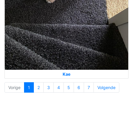
Kae
Vorige
1
2
3
4
5
6
7
Volgende